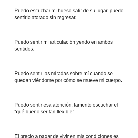
Puedo escuchar mi hueso salir de su lugar, puedo
sentirlo atorado sin
regresar
.
Puedo sentir mi articulación
yendo
en ambos
sentidos.
Puedo sentir las miradas sobre mí cuando se
quedan vi
é
ndo
me
por c
ó
mo se muev
e
mi cuerpo.
Puedo sentir esa atención, lamento escuchar el
“qué bueno ser tan flexible”
El precio a pagar
de vivir en mis
condiciones
es