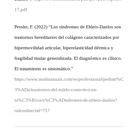
17.pdf
Pessler, F. (2022) “Los síndromes de Ehlers-Danlos son
trastornos hereditarios del colágeno caracterizados por
hipermovilidad articular, hiperelasticidad dérmica y
fragilidad tisular generalizada. El diagnóstico es clínico.
El tratamiento es sintomático.”
https://www.msdmanuals.com/es/professional/pediatr%C
3%ADa/trastornos-del-tejido-conectivo-en-
ni%C3%B1os/s%C3%ADndromes-de-ehlers-danlos?
ruleredirectid=757