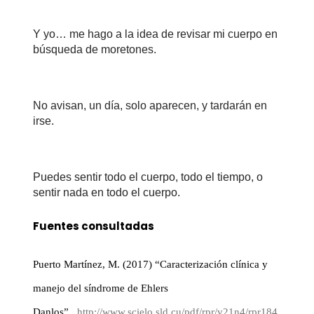
Y yo
…
me hago a la idea de revisar mi cuerpo en
búsqueda de moretones.
No avisan, un día
,
solo aparecen
,
y tardar
á
n en
irse.
Puedes sentir todo el cuerpo, todo el tiempo, o
sentir nada en todo el cuerpo
.
Fuentes consultadas
Puerto Martínez, M. (2017) “Caracterización clínica y
manejo del síndrome de Ehlers
Danlos”.
http://www.scielo.sld.cu/pdf/rpr/v21n4/rpr184